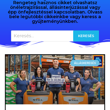
Rengeteg hasznos cikket olvashatsz
önéletrajzírással, állásinterjúzással vagy
épp önfejlesztéssel kapcsolatban. Olvass
bele legutóbbi cikkeinkbe vagy keress a
gyűjteményünkben.
ÁLLÁSKERESÉS