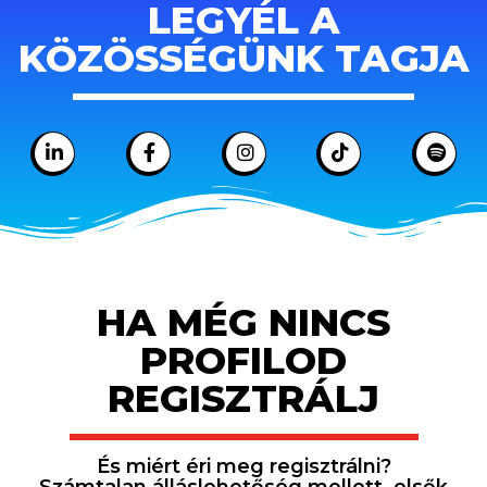
LEGYÉL A
KÖZÖSSÉGÜNK TAGJA
HA MÉG NINCS
PROFILOD
REGISZTRÁLJ
És miért éri meg regisztrálni?