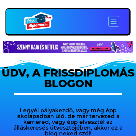
ÜDV, A FRISSDIPLOMÁS
BLOGON
Legyél pályakezdő, vagy még épp
iskolapadban ülő, de már tervezed a
karriered, vagy épp elvesztél az
álláskeresés útvesztőjében, akkor ez a
blog neked szól!