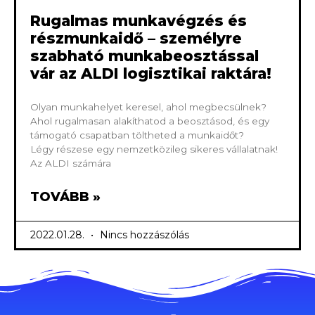
Rugalmas munkavégzés és
részmunkaidő – személyre
szabható munkabeosztással
vár az ALDI logisztikai raktára!
Olyan munkahelyet keresel, ahol megbecsülnek?
Ahol rugalmasan alakíthatod a beosztásod, és egy
támogató csapatban töltheted a munkaidőt?
Légy részese egy nemzetközileg sikeres vállalatnak!
Az ALDI számára
TOVÁBB »
2022.01.28.
Nincs hozzászólás