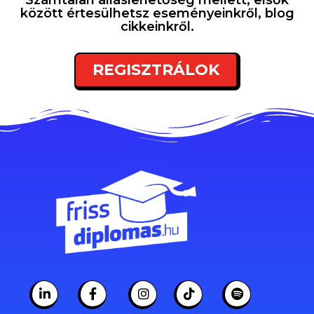
Számtalan álláslehetőség mellett, elsők
között értesülhetsz eseményeinkről, blog
cikkeinkről.
REGISZTRÁLOK