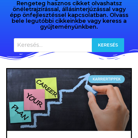
Rengeteg hasznos cikket olvashatsz
önéletrajzírással, állásinterjúzással vagy
épp önfejlesztéssel kapcsolatban. Olvass
bele legutóbbi cikkeinkbe vagy keress a
gyűjteményünkben.
KARRIERTIPPEK