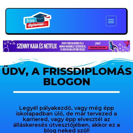
ÜDV, A FRISSDIPLOMÁS
BLOGON
Legyél pályakezdő, vagy még épp
iskolapadban ülő, de már tervezed a
karriered, vagy épp elvesztél az
álláskeresés útvesztőjében, akkor ez a
blog neked szól!