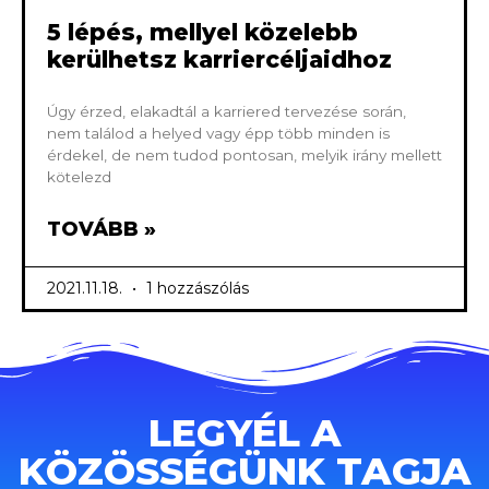
5 lépés, mellyel közelebb
kerülhetsz karriercéljaidhoz
Úgy érzed, elakadtál a karriered tervezése során,
nem találod a helyed vagy épp több minden is
érdekel, de nem tudod pontosan, melyik irány mellett
kötelezd
TOVÁBB »
2021.11.18.
1 hozzászólás
LEGYÉL A
KÖZÖSSÉGÜNK TAGJA