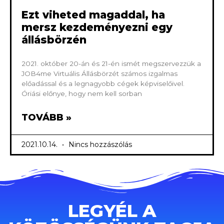
Ezt viheted magaddal, ha
mersz kezdeményezni egy
állásbörzén
2021. október 20-án és 21-én ismét megszervezzük a
JOB4me Virtuális Állásbörzét számos izgalmas
előadással és a legnagyobb cégek képviselőivel.
Óriási előnye, hogy nem kell sorban
TOVÁBB »
2021.10.14.
Nincs hozzászólás
LEGYÉL A