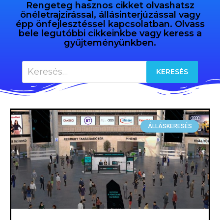
Rengeteg hasznos cikket olvashatsz
önéletrajzírással, állásinterjúzással vagy
épp önfejlesztéssel kapcsolatban. Olvass
bele legutóbbi cikkeinkbe vagy keress a
gyűjteményünkben.
ÁLLÁSKERESÉS