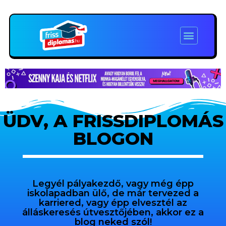
ÜDV, A FRISSDIPLOMÁS
BLOGON
Legyél pályakezdő, vagy még épp
iskolapadban ülő, de már tervezed a
karriered, vagy épp elvesztél az
álláskeresés útvesztőjében, akkor ez a
blog neked szól!