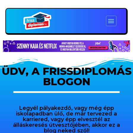
ÜDV, A FRISSDIPLOMÁS
BLOGON
Legyél pályakezdő, vagy még épp
iskolapadban ülő, de már tervezed a
karriered, vagy épp elvesztél az
álláskeresés útvesztőjében, akkor ez a
blog neked szól!