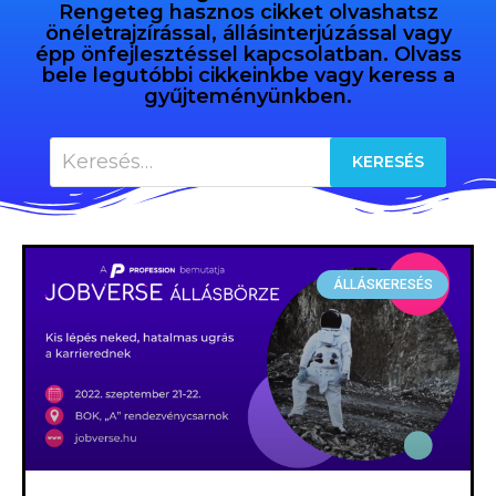
Rengeteg hasznos cikket olvashatsz
önéletrajzírással, állásinterjúzással vagy
épp önfejlesztéssel kapcsolatban. Olvass
bele legutóbbi cikkeinkbe vagy keress a
gyűjteményünkben.
ÁLLÁSKERESÉS