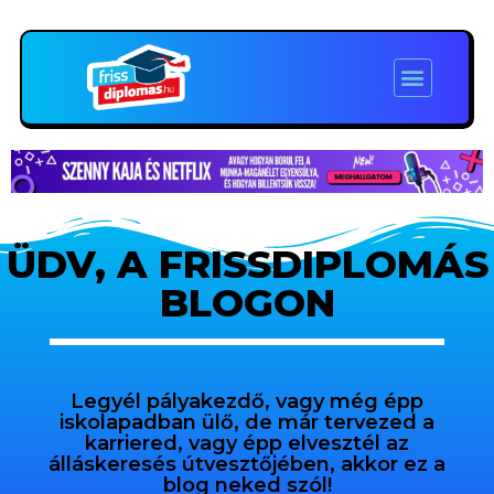
ÜDV, A FRISSDIPLOMÁS
BLOGON
Legyél pályakezdő, vagy még épp
iskolapadban ülő, de már tervezed a
karriered, vagy épp elvesztél az
álláskeresés útvesztőjében, akkor ez a
blog neked szól!