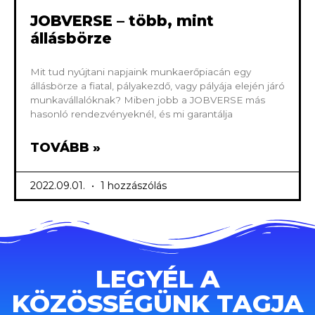
JOBVERSE – több, mint
állásbörze
Mit tud nyújtani napjaink munkaerőpiacán egy
állásbörze a fiatal, pályakezdő, vagy pályája elején járó
munkavállalóknak? Miben jobb a JOBVERSE más
hasonló rendezvényeknél, és mi garantálja
TOVÁBB »
2022.09.01.
1 hozzászólás
LEGYÉL A
KÖZÖSSÉGÜNK TAGJA