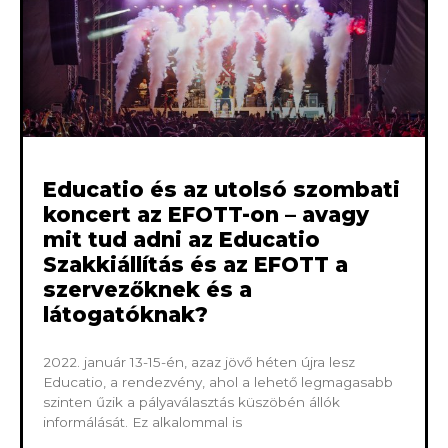
Educatio és az utolsó szombati
koncert az EFOTT-on – avagy
mit tud adni az Educatio
Szakkiállítás és az EFOTT a
szervezőknek és a
látogatóknak?
2022. január 13-15-én, azaz jövő héten újra lesz
Educatio, a rendezvény, ahol a lehető legmagasabb
szinten űzik a pályaválasztás küszöbén állók
informálását. Ez alkalommal is