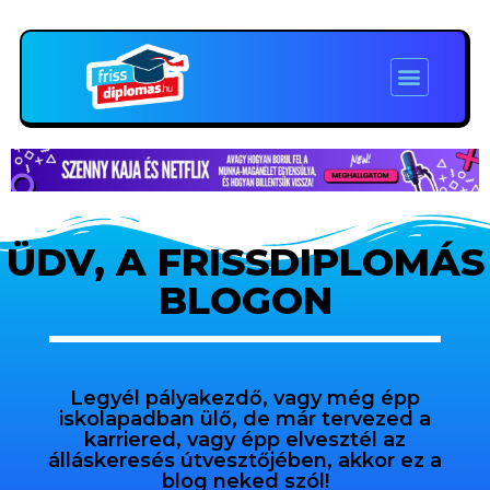
ÜDV, A FRISSDIPLOMÁS
BLOGON
Legyél pályakezdő, vagy még épp
iskolapadban ülő, de már tervezed a
karriered, vagy épp elvesztél az
álláskeresés útvesztőjében, akkor ez a
blog neked szól!