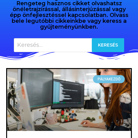
Rengeteg hasznos cikket olvashatsz
önéletrajzírással, állásinterjúzással vagy
épp önfejlesztéssel kapcsolatban. Olvass
bele legutóbbi cikkeinkbe vagy keress a
gyűjteményünkben.
PÁLYAKEZDŐ