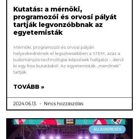
Kutatás: a mérnöki,
programozói és orvosi pályát
tartják legvonzóbbnak az
egyetemisták
Mérnöki, programozói és orvosi pályán
helyezkednének el legszívesebben a STEM, azaz a
tudományos-technológiai képzések hallgatói – derül
ki egy friss kutatásból. Az egyetemisták „menőnek”
tartják
TOVÁBB »
2024.06.13.
Nincs hozzászólás
ÁLLÁSKERESÉS