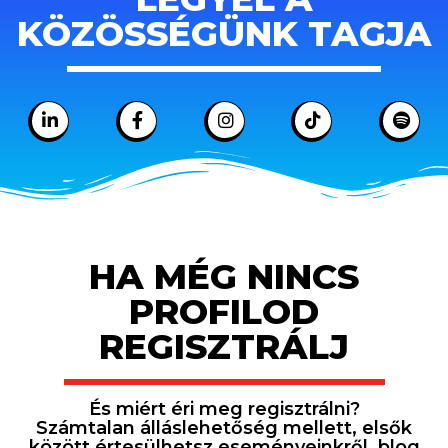
KÖZÖSSÉGÜNK TAGJA
HA MÉG NINCS
PROFILOD
REGISZTRÁLJ
És miért éri meg regisztrálni?
Számtalan álláslehetőség mellett, elsők
között értesülhetsz eseményeinkről, blog