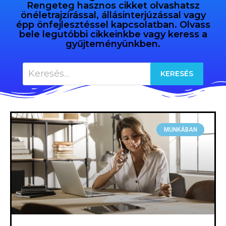
Rengeteg hasznos cikket olvashatsz
önéletrajzírással, állásinterjúzással vagy
épp önfejlesztéssel kapcsolatban. Olvass
bele legutóbbi cikkeinkbe vagy keress a
gyűjteményünkben.
MUNKÁBAN