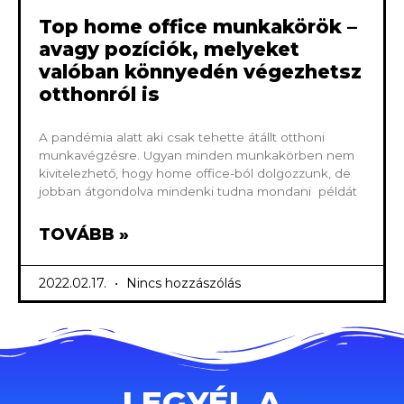
Top home office munkakörök –
avagy pozíciók, melyeket
valóban könnyedén végezhetsz
otthonról is
A pandémia alatt aki csak tehette átállt otthoni
munkavégzésre. Ugyan minden munkakörben nem
kivitelezhető, hogy home office-ból dolgozzunk, de
jobban átgondolva mindenki tudna mondani példát
TOVÁBB »
2022.02.17.
Nincs hozzászólás
LEGYÉL A