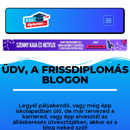
ÜDV, A FRISSDIPLOMÁS
BLOGON
Legyél pályakezdő, vagy még épp
iskolapadban ülő, de már tervezed a
karriered, vagy épp elvesztél az
álláskeresés útvesztőjében, akkor ez a
blog neked szól!