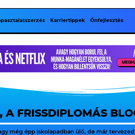
pasztalatszerzés
Karriertippek
Önfejlesztés
, A FRISSDIPLOMÁS BL
agy még épp iskolapadban ülő, de már tervezed 