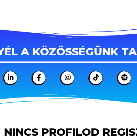
YÉL A KÖZÖSSÉGÜNK T
 NINCS PROFILOD REGI