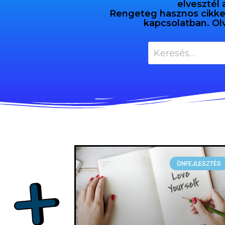
elvesztél 
Rengeteg hasznos cikket 
kapcsolatban. Ol
ÖNFEJLESZTÉS