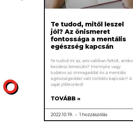
Te tudod, mitől leszel
jól? Az önismeret
fontossága a mentális
egészség kapcsán
Te tudod mi az, ami valóban feltölt, amiko
kezdesz lemerülni? Mennyire vagy
tudatos az önmagaddal és a mentális
egészségeddel való törődés kapcsán? A
saját jóllétünkről
TOVÁBB »
2022.10.19.
1 hozzászólás