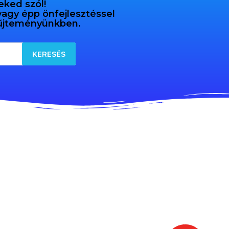
eked szól!
 vagy épp önfejlesztéssel
gyűjteményünkben.