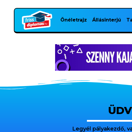
Önéletrajz
Állásinterjú
Ta
ÜDV
Legyél pályakezdő, v