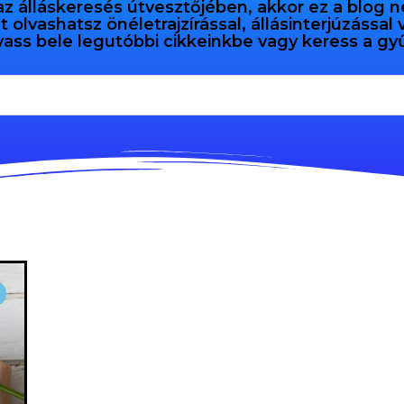
az álláskeresés útvesztőjében, akkor ez a blog n
olvashatsz önéletrajzírással, állásinterjúzással
vass bele legutóbbi cikkeinkbe vagy keress a 