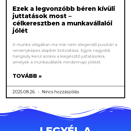
Ezek a legvonzóbb béren kívüli
juttatások most –
célkeresztben a munkavállalói
jólét
A munka világában ma már nem elegendő pusztán a
versenyképes alapbér biztosítása. Egyre nagyobb
hangsúly kerül azokra a kiegészítő juttatásokra,
amelyek a munkavállalók mindennapi jólétét
TOVÁBB »
2025.08.26.
Nincs hozzászólás
LEGYÉL A