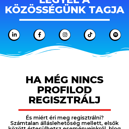
KÖZÖSSÉGÜNK TAGJA
HA MÉG NINCS
PROFILOD
REGISZTRÁLJ
És miért éri meg regisztrálni?
Számtalan álláslehetőség mellett, elsők
között értesülhetsz eseményeinkről, blog