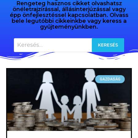
Rengeteg hasznos cikket olvashatsz
önéletrajzírással, állásinterjúzással vagy
épp önfejlesztéssel kapcsolatban. Olvass
bele legutóbbi cikkeinkbe vagy keress a
gyűjteményünkben.
GAZDASÁG