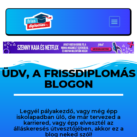
ÜDV, A FRISSDIPLOMÁS
BLOGON
Legyél pályakezdő, vagy még épp
iskolapadban ülő, de már tervezed a
karriered, vagy épp elvesztél az
álláskeresés útvesztőjében, akkor ez a
blog neked szól!