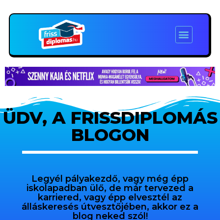
ÜDV, A FRISSDIPLOMÁS
BLOGON
Legyél pályakezdő, vagy még épp
iskolapadban ülő, de már tervezed a
karriered, vagy épp elvesztél az
álláskeresés útvesztőjében, akkor ez a
blog neked szól!