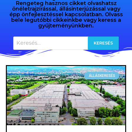
Rengeteg hasznos cikket olvashatsz
önéletrajzírással, állásinterjúzással vagy
épp önfejlesztéssel kapcsolatban. Olvass
bele legutóbbi cikkeinkbe vagy keress a
gyűjteményünkben.
ÁLLÁSKERESÉS