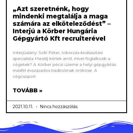
„Azt szeretnénk, hogy
mindenki megtalálja a maga
számára az elköteleződést” –
Interjú a Körber Hungária
Gépgyártó Kft recruiterével
Interjúalany: Solti Péter, toborzás-kiválasztási
specialista Mesélj kérlek arról, mivel foglalkozik a
cégetek? A Körber pécsi üzeme a helyi gépgyártás
másfél évszázados tradícióinak örököse. A
cégcsoport
TOVÁBB »
2021.10.11.
Nincs hozzászólás