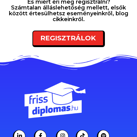
És miért éri meg regisztrálni?
Számtalan álláslehetőség mellett, elsők
között értesülhetsz eseményeinkről, blog
cikkeinkről.
REGISZTRÁLOK