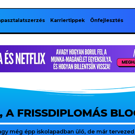
pasztalatszerzés
Karriertippek
Önfejlesztés
, A FRISSDIPLOMÁS BL
agy még épp iskolapadban ülő, de már tervezed 