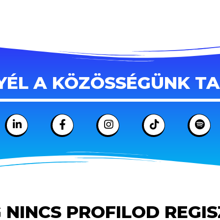
YÉL A KÖZÖSSÉGÜNK T
 NINCS PROFILOD REGI