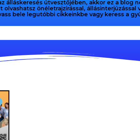
az álláskeresés útvesztőjében, akkor ez a blog n
olvashatsz önéletrajzírással, állásinterjúzással
vass bele legutóbbi cikkeinkbe vagy keress a 