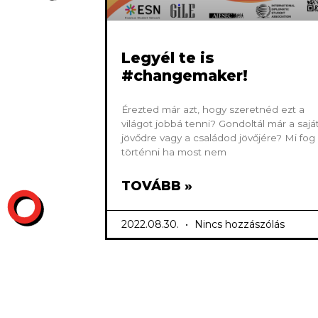
Legyél te is
#changemaker!
Érezted már azt, hogy szeretnéd ezt a
világot jobbá tenni? Gondoltál már a sajá
jövődre vagy a családod jövőjére? Mi fog
történni ha most nem
TOVÁBB »
2022.08.30.
Nincs hozzászólás