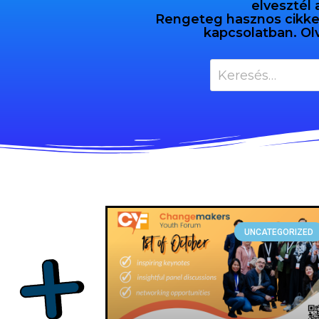
elvesztél 
Rengeteg hasznos cikket 
kapcsolatban. Ol
UNCATEGORIZED