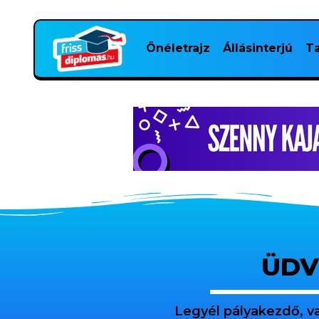
Önéletrajz
Állásinterjú
Ta
ÜDV
Legyél pályakezdő, v