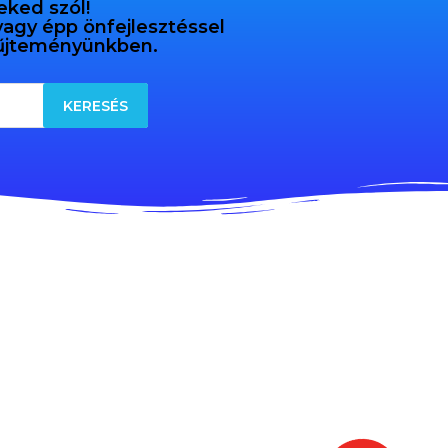
eked szól!
 vagy épp önfejlesztéssel
gyűjteményünkben.