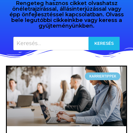
Rengeteg hasznos cikket olvashatsz
önéletrajzírással, állásinterjúzással vagy
épp önfejlesztéssel kapcsolatban. Olvass
bele legutóbbi cikkeinkbe vagy keress a
gyűjteményünkben.
KARRIERTIPPEK