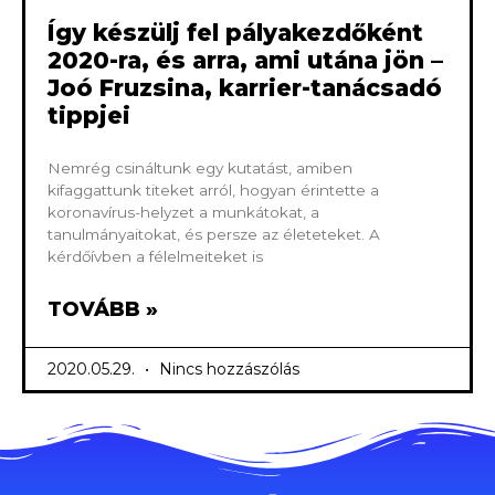
Így készülj fel pályakezdőként
2020-ra, és arra, ami utána jön –
Joó Fruzsina, karrier-tanácsadó
tippjei
Nemrég csináltunk egy kutatást, amiben
kifaggattunk titeket arról, hogyan érintette a
koronavírus-helyzet a munkátokat, a
tanulmányaitokat, és persze az életeteket. A
kérdőívben a félelmeiteket is
TOVÁBB »
2020.05.29.
Nincs hozzászólás