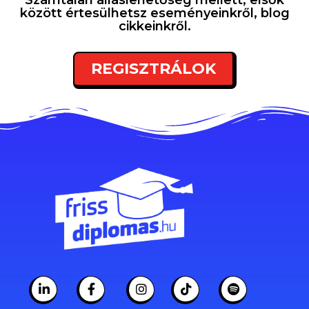
Számtalan álláslehetőség mellett, elsők
között értesülhetsz eseményeinkről, blog
cikkeinkről.
REGISZTRÁLOK