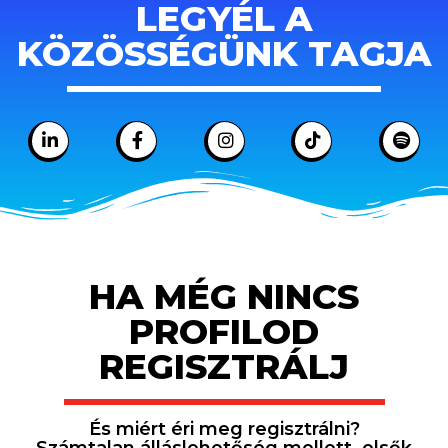
LEGYÉL A
KÖZÖSSÉGÜNK TAGJA
HA MÉG NINCS
PROFILOD
REGISZTRÁLJ
És miért éri meg regisztrálni?