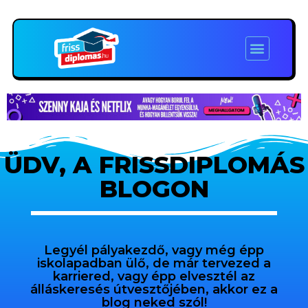
ÜDV, A FRISSDIPLOMÁS
BLOGON
Legyél pályakezdő, vagy még épp
iskolapadban ülő, de már tervezed a
karriered, vagy épp elvesztél az
álláskeresés útvesztőjében, akkor ez a
blog neked szól!