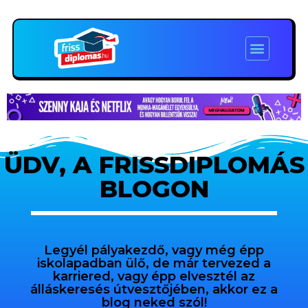
ÜDV, A FRISSDIPLOMÁS
BLOGON
Legyél pályakezdő, vagy még épp
iskolapadban ülő, de már tervezed a
karriered, vagy épp elvesztél az
álláskeresés útvesztőjében, akkor ez a
blog neked szól!