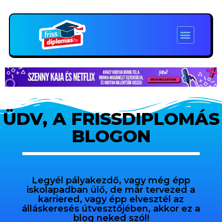
ÜDV, A FRISSDIPLOMÁS
BLOGON
Legyél pályakezdő, vagy még épp
iskolapadban ülő, de már tervezed a
karriered, vagy épp elvesztél az
álláskeresés útvesztőjében, akkor ez a
blog neked szól!