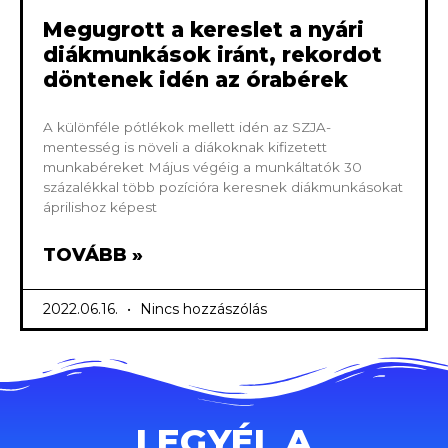
Megugrott a kereslet a nyári
diákmunkások iránt, rekordot
döntenek idén az órabérek
A különféle pótlékok mellett idén az SZJA-
mentesség is növeli a diákoknak kifizetett
munkabéreket Május végéig a munkáltatók 30
százalékkal több pozícióra keresnek diákmunkásokat
áprilishoz képest
TOVÁBB »
2022.06.16.
Nincs hozzászólás
LEGYÉL A