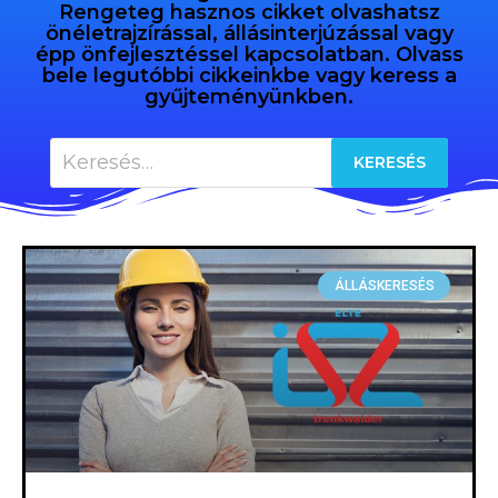
Rengeteg hasznos cikket olvashatsz
önéletrajzírással, állásinterjúzással vagy
épp önfejlesztéssel kapcsolatban. Olvass
bele legutóbbi cikkeinkbe vagy keress a
gyűjteményünkben.
ÁLLÁSKERESÉS