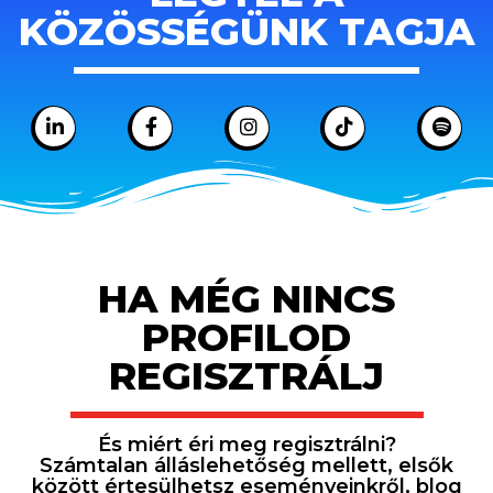
KÖZÖSSÉGÜNK TAGJA
HA MÉG NINCS
PROFILOD
REGISZTRÁLJ
És miért éri meg regisztrálni?
Számtalan álláslehetőség mellett, elsők
között értesülhetsz eseményeinkről, blog