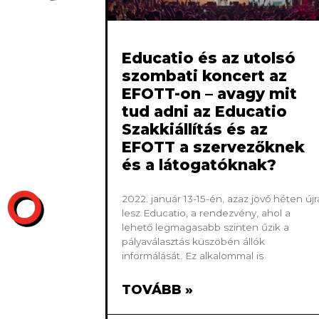
Educatio és az utolsó
szombati koncert az
EFOTT-on – avagy mit
tud adni az Educatio
Szakkiállítás és az
EFOTT a szervezőknek
és a látogatóknak?
2022. január 13-15-én, azaz jövő héten újr
lesz Educatio, a rendezvény, ahol a
lehető legmagasabb szinten űzik a
pályaválasztás küszöbén állók
informálását. Ez alkalommal is
TOVÁBB »