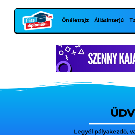
Önéletrajz
Állásinterjú
Ta
ÜDV
Legyél pályakezdő, v