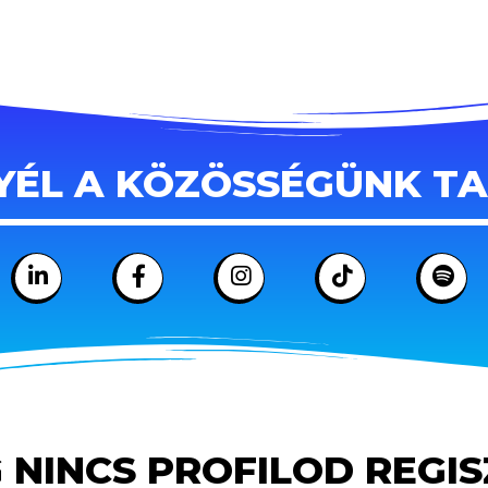
YÉL A KÖZÖSSÉGÜNK T
 NINCS PROFILOD REGI