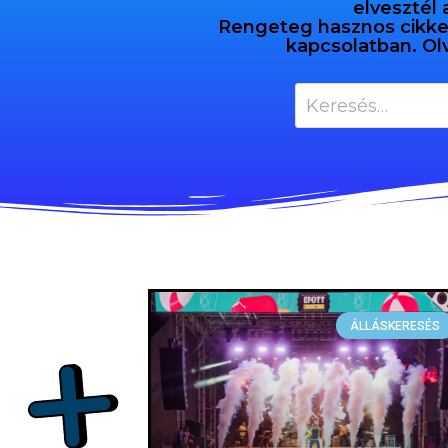
elvesztél 
Rengeteg hasznos cikket 
kapcsolatban. Ol
ÁLLÁSKERESÉS