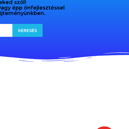
eked szól!
 vagy épp önfejlesztéssel
gyűjteményünkben.