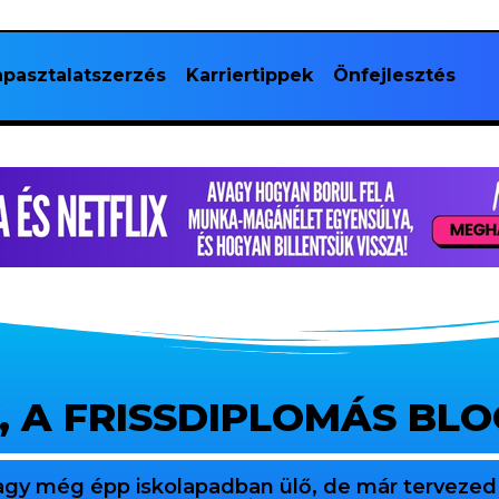
pasztalatszerzés
Karriertippek
Önfejlesztés
, A FRISSDIPLOMÁS BL
agy még épp iskolapadban ülő, de már tervezed 