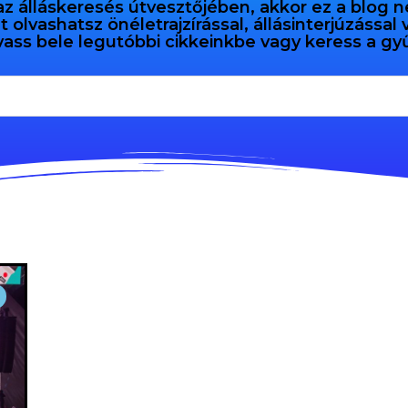
az álláskeresés útvesztőjében, akkor ez a blog n
olvashatsz önéletrajzírással, állásinterjúzással
vass bele legutóbbi cikkeinkbe vagy keress a 