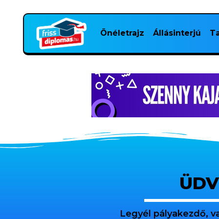
Önéletrajz
Állásinterjú
Ta
ÜDV
Legyél pályakezdő, v