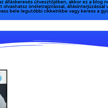
az álláskeresés útvesztőjében, akkor ez a blog n
olvashatsz önéletrajzírással, állásinterjúzással
vass bele legutóbbi cikkeinkbe vagy keress a 