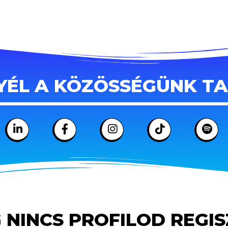
YÉL A KÖZÖSSÉGÜNK T
 NINCS PROFILOD REGI