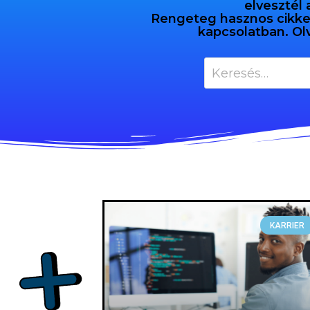
elvesztél 
Rengeteg hasznos cikket 
kapcsolatban. Ol
KARRIER