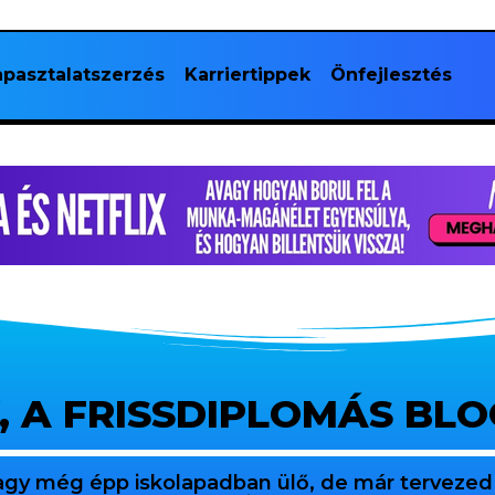
pasztalatszerzés
Karriertippek
Önfejlesztés
, A FRISSDIPLOMÁS BL
agy még épp iskolapadban ülő, de már tervezed 