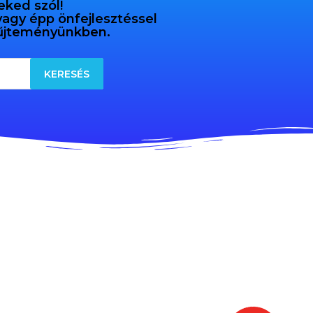
eked szól!
 vagy épp önfejlesztéssel
gyűjteményünkben.