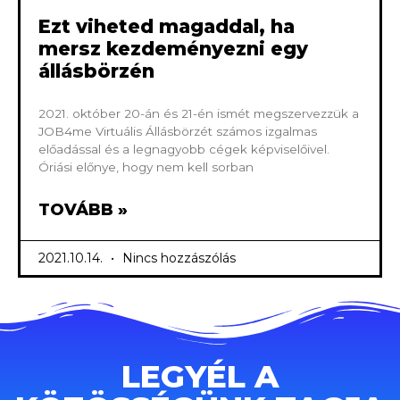
Ezt viheted magaddal, ha
mersz kezdeményezni egy
állásbörzén
2021. október 20-án és 21-én ismét megszervezzük a
JOB4me Virtuális Állásbörzét számos izgalmas
előadással és a legnagyobb cégek képviselőivel.
Óriási előnye, hogy nem kell sorban
TOVÁBB »
2021.10.14.
Nincs hozzászólás
LEGYÉL A