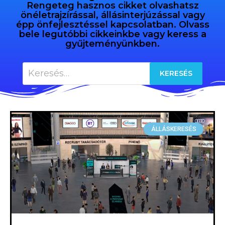
Rengeteg hasznos cikket olvashatsz
önéletrajzírással, állásinterjúzással vagy
épp önfejlesztéssel kapcsolatban. Olvass
bele legutóbbi cikkeinkbe vagy keress a
gyűjteményünkben.
ÁLLÁSKERESÉS