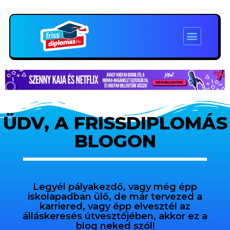
ÜDV, A FRISSDIPLOMÁS
BLOGON
Legyél pályakezdő, vagy még épp
iskolapadban ülő, de már tervezed a
karriered, vagy épp elvesztél az
álláskeresés útvesztőjében, akkor ez a
blog neked szól!