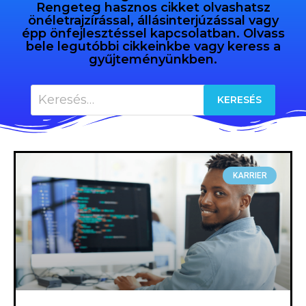
Rengeteg hasznos cikket olvashatsz
önéletrajzírással, állásinterjúzással vagy
épp önfejlesztéssel kapcsolatban. Olvass
bele legutóbbi cikkeinkbe vagy keress a
gyűjteményünkben.
KARRIER