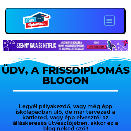
ÜDV, A FRISSDIPLOMÁS
BLOGON
Legyél pályakezdő, vagy még épp
iskolapadban ülő, de már tervezed a
karriered, vagy épp elvesztél az
álláskeresés útvesztőjében, akkor ez a
blog neked szól!