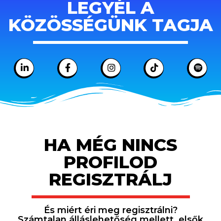
LEGYÉL A
KÖZÖSSÉGÜNK TAGJA
HA MÉG NINCS
PROFILOD
REGISZTRÁLJ
És miért éri meg regisztrálni?
Számtalan álláslehetőség mellett, elsők