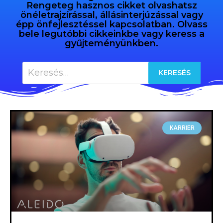
Rengeteg hasznos cikket olvashatsz
önéletrajzírással, állásinterjúzással vagy
épp önfejlesztéssel kapcsolatban. Olvass
bele legutóbbi cikkeinkbe vagy keress a
gyűjteményünkben.
KARRIER