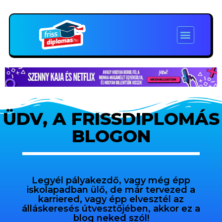
ÜDV, A FRISSDIPLOMÁS
BLOGON
Legyél pályakezdő, vagy még épp
iskolapadban ülő, de már tervezed a
karriered, vagy épp elvesztél az
álláskeresés útvesztőjében, akkor ez a
blog neked szól!