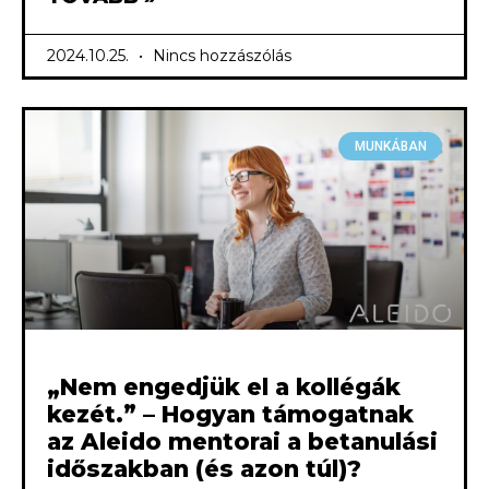
2024.10.25.
Nincs hozzászólás
MUNKÁBAN
„Nem engedjük el a kollégák
kezét.” – Hogyan támogatnak
az Aleido mentorai a betanulási
időszakban (és azon túl)?