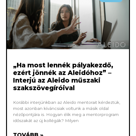
„Ha most lennék pályakezdő,
ezért jönnék az Aleidóhoz” –
Interjú az Aleido műszaki
szakszövegíróival
Korábbi interjúnkban az Aleido mentorait kérdeztük,
most azonban kíváncsiak voltunk a másik oldal
nézőpontjára is. Hogyan élik meg a mentorprogram
időszakát az új kollégák? Milyen
TOVÁBB »