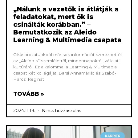
„Nálunk a vezetők is átlátják a
feladatokat, mert ők is
csinálták korábban.” –
Bemutatkozik az Aleido
Learning & Multimedia csapata
Cikksorozatunkból már sok információt szerezhettél
az „Aleido-s” szemléletről, mindennapokról, vállalati
kultúráról. Ez alkalommal a Learning & Multimedia
csapat két kollégáját, Barsi Annamáriát és Szabó-
Harczi Reginát
TOVÁBB »
2024.11.19.
Nincs hozzászólás
KARRIER