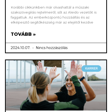
Korábbi cikkünkben már olvashattál a műszaki
szakszövegírás rejtelmeiről, sőt az Aleido vezetőit is
faggattuk. Az emberközpontú hozzáállás és az
elképesztő segítőkészség már az elejétől kezdve
TOVÁBB »
2024.10.07.
Nincs hozzászólás
KARRIER